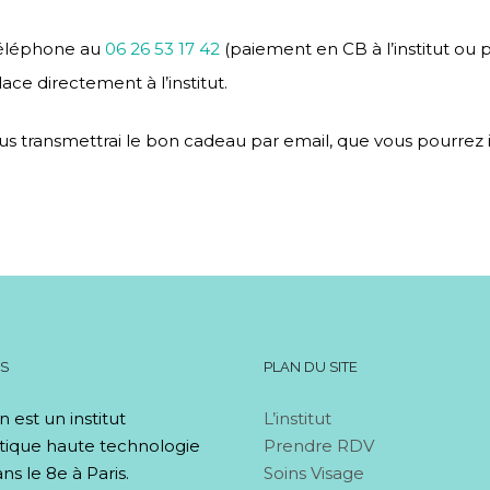
téléphone au
06 26 53 17 42
(paiement en CB à l’institut ou 
lace directement à l’institut.
us transmettrai le bon cadeau par email, que vous pourre
OS
PLAN DU SITE
n est un institut
L’institut
tique haute technologie
Prendre RDV
ns le 8e à Paris.
Soins Visage