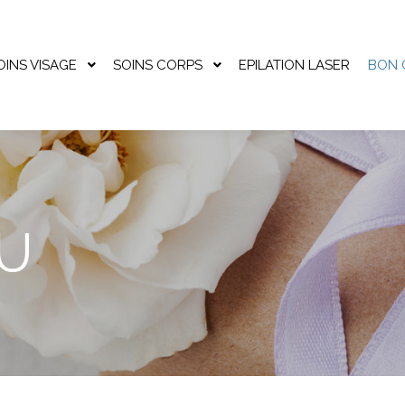
OINS VISAGE
SOINS CORPS
EPILATION LASER
BON 
U