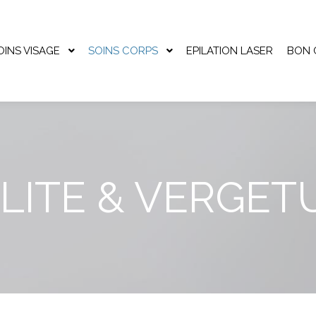
OINS VISAGE
SOINS CORPS
EPILATION LASER
BON 
LITE & VERGET