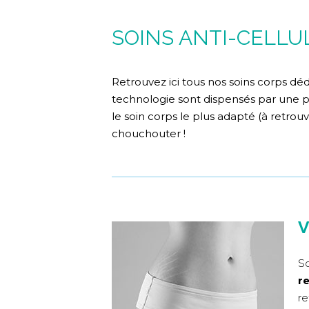
SOINS ANTI-CELLU
Retrouvez ici tous nos soins corps déd
technologie sont dispensés par une p
le soin corps le plus adapté (à retrou
chouchouter !
V
So
re
re