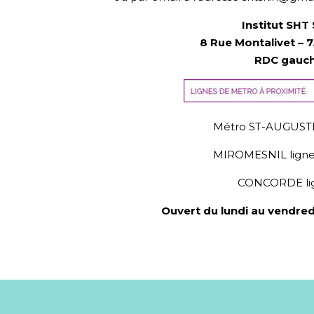
Institut SHT 
8 Rue Montalivet –
7
RDC gauc
Métro ST-AUGUSTIN
MIROMESNIL lignes
CONCORDE lig
Ouvert du lundi au vendred