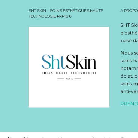
SHT SKIN – SOINS ESTHÉTIQUES HAUTE
A PROP
TECHNOLOGIE PARIS 8
SHT Ski
d’esthé
basé da
Nous so
soins h
notamme
éclat, 
soins mi
anti-ve
PREND