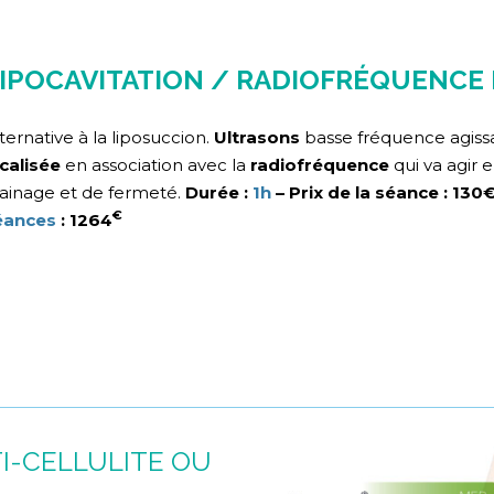
IPOCAVITATION / RADIOFRÉQUENCE
ternative à la liposuccion.
Ultrasons
basse fréquence agissa
calisée
en association avec la
radiofréquence
qui va agir
ainage et de fermeté.
Durée :
1h
– Prix de la séance : 130
€
éances
: 1264
I-CELLULITE OU