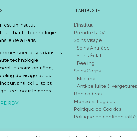
OS
PLAN DU SITE
n est un institut
L’institut
tique haute technologie
Prendre RDV
ns le 8e à Paris.
Soins Visage
Soins Anti-âge
mmes spécialisés dans les
Soins Éclat
aute technologie,
Peeling
nt les soins anti-âge,
Soins Corps
peeling du visage et les
Minceur
nceur, anti-cellulite et
Anti-cellulite & vergeture
rgetures pour le corps.
Bon cadeau
Mentions Légales
RE RDV
Politique de Cookies
Politique de confidentialité