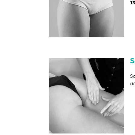
1
S
So
dé