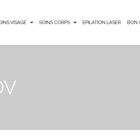
OINS VISAGE
SOINS CORPS
EPILATION LASER
BON 
DV