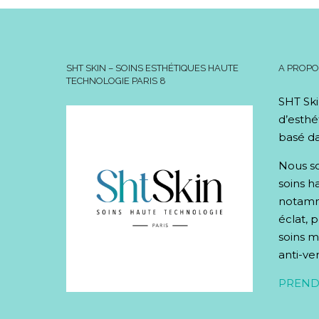
SHT SKIN – SOINS ESTHÉTIQUES HAUTE
A PROP
TECHNOLOGIE PARIS 8
SHT Ski
d’esthé
basé da
Nous so
soins h
notamme
éclat, 
soins mi
anti-ve
PREND