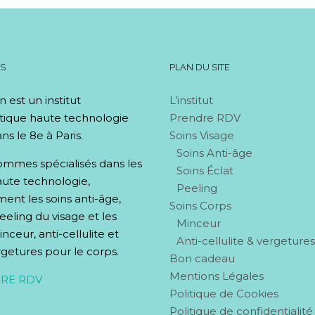
OS
PLAN DU SITE
n est un institut
L’institut
tique haute technologie
Prendre RDV
ns le 8e à Paris.
Soins Visage
Soins Anti-âge
mmes spécialisés dans les
Soins Éclat
aute technologie,
Peeling
nt les soins anti-âge,
Soins Corps
peeling du visage et les
Minceur
nceur, anti-cellulite et
Anti-cellulite & vergeture
rgetures pour le corps.
Bon cadeau
Mentions Légales
RE RDV
Politique de Cookies
Politique de confidentialité