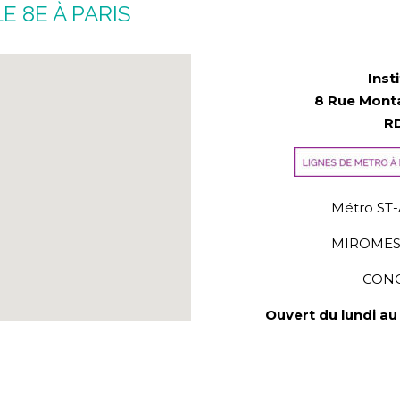
E 8E À PARIS
Inst
8 Rue Monta
R
Métro ST-
MIROMESNI
CONC
Ouvert du lundi au