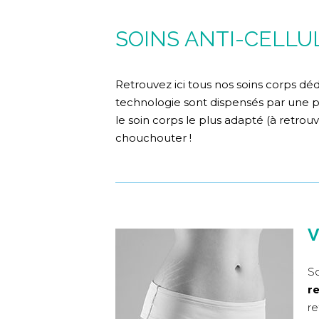
SOINS ANTI-CELLU
Retrouvez ici tous nos soins corps déd
technologie sont dispensés par une p
le soin corps le plus adapté (à retrou
chouchouter !
V
So
re
re