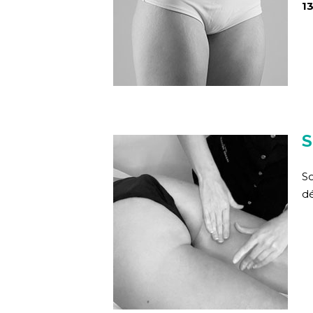
1
S
So
dé