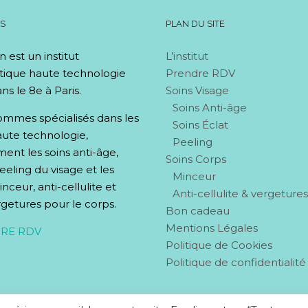
OS
PLAN DU SITE
n est un institut
L’institut
tique haute technologie
Prendre RDV
ns le 8e à Paris.
Soins Visage
Soins Anti-âge
mmes spécialisés dans les
Soins Éclat
aute technologie,
Peeling
nt les soins anti-âge,
Soins Corps
peeling du visage et les
Minceur
nceur, anti-cellulite et
Anti-cellulite & vergeture
rgetures pour le corps.
Bon cadeau
Mentions Légales
RE RDV
Politique de Cookies
Politique de confidentialité