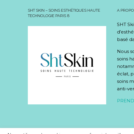
SHT SKIN – SOINS ESTHÉTIQUES HAUTE
A PROP
TECHNOLOGIE PARIS 8
SHT Ski
d’esthé
basé da
Nous so
soins h
notamme
éclat, 
soins mi
anti-ve
PREND