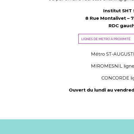
Institut SHT 
8 Rue Montalivet –
7
RDC gauc
Métro ST-AUGUSTIN
MIROMESNIL lignes
CONCORDE lig
Ouvert du lundi au vendred