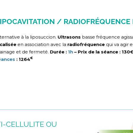
IPOCAVITATION / RADIOFRÉQUENCE
ternative à la liposuccion.
Ultrasons
basse fréquence agissa
calisée
en association avec la
radiofréquence
qui va agir
ainage et de fermeté.
Durée :
1h
– Prix de la séance : 130
€
éances
: 1264
I-CELLULITE OU