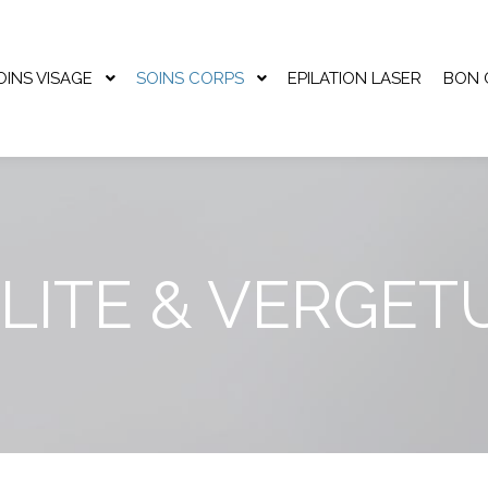
OINS VISAGE
SOINS CORPS
EPILATION LASER
BON 
LITE & VERGET