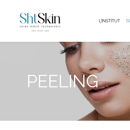
L’INSTITUT
S
PEELING