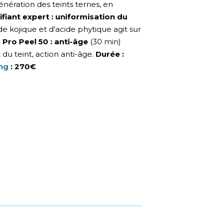
énération des teints ternes, en
rifiant expert : uniformisation du
de kojique et d’acide phytique agit sur
: Pro Peel 50 : anti-âge
(30 min)
 du teint, action anti-âge.
Durée :
ng
: 270
€