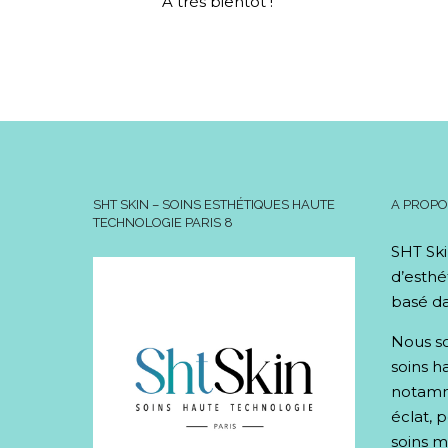
A très bientôt !
SHT SKIN – SOINS ESTHÉTIQUES HAUTE
A PROP
TECHNOLOGIE PARIS 8
SHT Ski
d’esthé
basé da
Nous so
soins h
notamme
éclat, 
soins mi