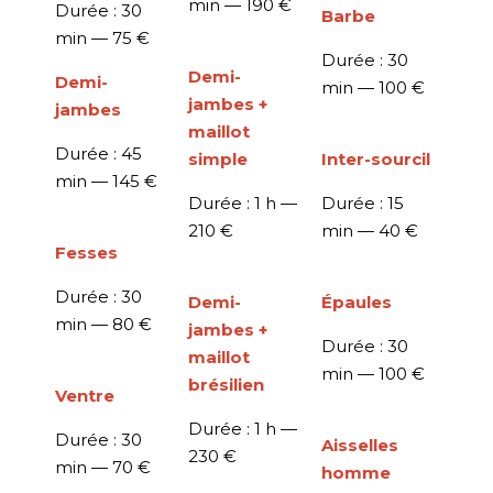
min —
190 €
Durée : 30
Barbe
min —
75 €
Durée : 30
Demi-
Demi-
min —
100 €
jambes +
jambes
maillot
Durée : 45
simple
Inter-sourcil
min —
145 €
Durée : 1 h —
Durée : 15
210 €
min —
40 €
Fesses
Durée : 30
Demi-
Épaules
min —
80 €
jambes +
Durée : 30
maillot
min —
100 €
brésilien
Ventre
Durée : 1 h —
Durée : 30
Aisselles
230 €
min —
70 €
homme