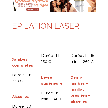
EPILATION LASER
Durée : 1 h —
Durée : 1 h 15
Jambes
130 €
min —
260 €
complètes
Durée : 1 h —
Lèvre
Demi-
240 €
supérieure
jambes +
maillot
Durée : 15
brésilien +
Aisselles
min —
40 €
aisselles
Durée : 30