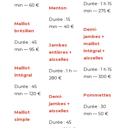
Durée : 1 h 15
min —
60 €
Menton
min —
275 €
Durée : 15
Maillot
min —
40 €
Demi-
brésilien
jambes +
Durée : 45
maillot
Jambes
min —
95 €
intégral +
entières +
aisselles
aisselles
Maillot
Durée : 1 h 15
Durée : 1 h —
intégral
min —
300 €
280 €
Durée : 45
min —
120 €
Pommettes
Demi-
jambes +
Durée : 30
aisselles
Maillot
min —
50 €
simple
Durée : 45